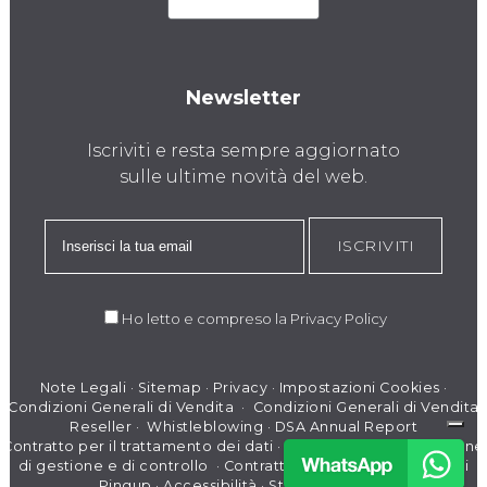
Newsletter
Iscriviti e resta sempre aggiornato
sulle ultime novità del web.
ISCRIVITI
Ho letto e compreso la
Privacy Policy
Note Legali
·
Sitemap
·
Privacy
·
Impostazioni Cookies
·
Condizioni Generali di Vendita
·
Condizioni Generali di Vendita
Reseller
·
Whistleblowing
·
DSA Annual Report
Contratto per il trattamento dei dati
·
Modello di organizzazione
di gestione e di controllo
·
Contratto per il Trattamento dati
Pingup
·
Accessibilità
·
Stato dei servizi