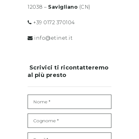
12038 –
Savigliano
(CN)
+39 0172 370104
info@etinet.it
Scrivici ti ricontatteremo
al più presto