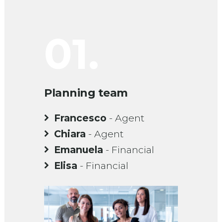
01.
0
Planning team
Team
Francesco
- Agent
Ale
Lea
Chiara
- Agent
EO
Fra
Emanuela
- Financial
Dev
Elisa
- Financial
SEM
And
Do
alist
Des