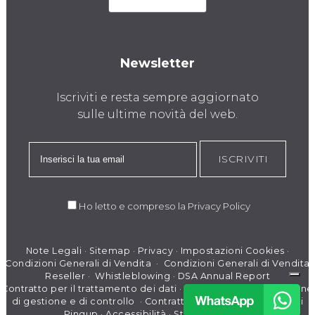
Newsletter
Iscriviti e resta sempre aggiornato
sulle ultime novità del web.
ISCRIVITI
Ho letto e compreso la
Privacy Policy
Note Legali
·
Sitemap
·
Privacy
·
Impostazioni Cookies
·
Condizioni Generali di Vendita
·
Condizioni Generali di Vendita
Reseller
·
Whistleblowing
·
DSA Annual Report
Contratto per il trattamento dei dati
·
Modello di organizzazione
di gestione e di controllo
·
Contratto per il Trattamento dati
Pingup
·
Accessibilità
·
Stato dei servizi