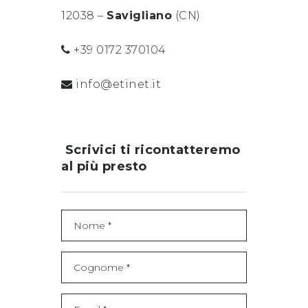
12038 –
Savigliano
(CN)
+39 0172 370104
info@etinet.it
Scrivici ti ricontatteremo
al più presto