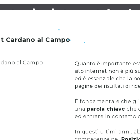
nto sito internet Card
et
Cardano al Campo
Quanto è importante es
sito internet non è più s
ed è essenziale che la no
pagine dei risultati di ri
È fondamentale che gli
una
parola chiave
che c
ed entrare in contatto 
In questi ultimi anni, 
competenze nel
Posizi