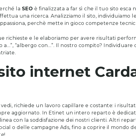
erché la
SEO
è finalizzata a far sì che il tuo sito esca
ttua una ricerca. Analizziamo il sito, individuiamo l
 appassiona, perchè mette in gioco competenze tecnich
ue richieste e le elaboriamo per avere risultati perfo
 a…”, “albergo con…”. Il nostro compito? Individuare c
triate.
sito internet
Carda
vedi, richiede un lavoro capillare e costante: i risulta
mpre aggiornato. In Etinet un intero reparto è dedica
nea con la soddisfazione dei nostri clienti. Altri repa
social o delle campagne Ads, fino a coprire il mondo de
te!