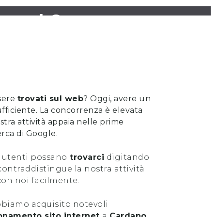
ano al Campo
sere
trovati sul web
? Oggi, avere un
ufficiente. La concorrenza è elevata
stra attività appaia nelle prime
cerca di Google.
 utenti possano
trovarci
digitando
ontraddistingue la nostra attività
con noi facilmente.
abbiamo acquisito notevoli
onamento sito internet
a
Cardano