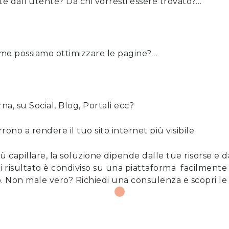
ate dall’utente? Da chi vorresti essere trovato?…
me possiamo ottimizzare le pagine?…
a, su Social, Blog, Portali ecc?
rono a rendere il tuo sito internet più visibile.
ù capillare, la soluzione dipende dalle tue risorse e da
 risultato è condiviso su una piattaforma facilmente l
o. Non male vero?
Richiedi una consulenza
e
scopri l