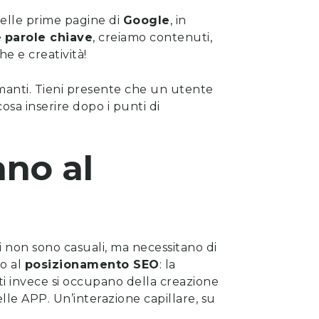
 nelle prime pagine di
Google
, in
e
parole chiave
, creiamo contenuti,
e e creatività!
rmanti. Tieni presente che un utente
osa inserire dopo i punti di
no al
ti non sono casuali, ma necessitano di
to al
posizionamento SEO
: la
rti invece si occupano della
creazione
lle APP. Un’interazione capillare, su