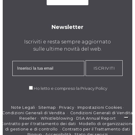
Newsletter
Iscriviti e resta sempre aggiornato
sulle ultime novità del web.
ISCRIVITI
Ho letto e compreso la
Privacy Policy
Note Legali
·
Sitemap
·
Privacy
·
Impostazioni Cookies
·
Condizioni Generali di Vendita
·
Condizioni Generali di Vendita
Reseller
·
Whistleblowing
·
DSA Annual Report
Contratto per il trattamento dei dati
·
Modello di organizzazione
di gestione e di controllo
·
Contratto per il Trattamento dati
Pingup
·
Accessibilità
·
Stato dei servizi