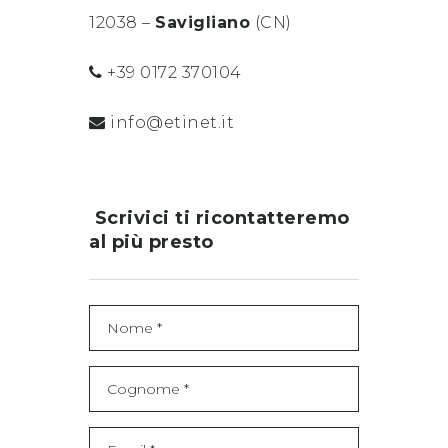
12038 –
Savigliano
(CN)
+39 0172 370104
info@etinet.it
Scrivici ti ricontatteremo
al più presto