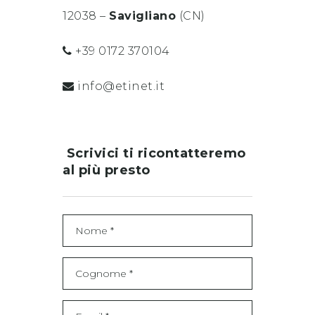
12038 –
Savigliano
(CN)
+39 0172 370104
info@etinet.it
Scrivici ti ricontatteremo
al più presto