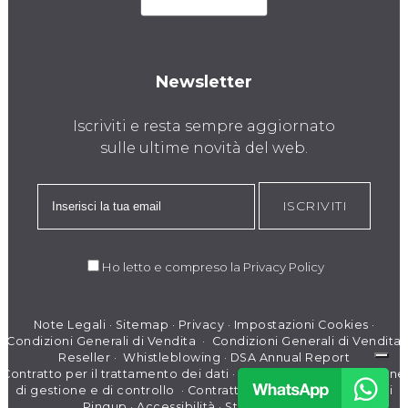
Newsletter
Iscriviti e resta sempre aggiornato
sulle ultime novità del web.
ISCRIVITI
Ho letto e compreso la
Privacy Policy
Note Legali
·
Sitemap
·
Privacy
·
Impostazioni Cookies
·
Condizioni Generali di Vendita
·
Condizioni Generali di Vendita
Reseller
·
Whistleblowing
·
DSA Annual Report
Contratto per il trattamento dei dati
·
Modello di organizzazione
di gestione e di controllo
·
Contratto per il Trattamento dati
Pingup
·
Accessibilità
·
Stato dei servizi