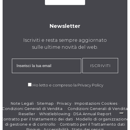
Newsletter
Iscriviti e resta sempre aggiornato
sulle ultime novità del web.
ISCRIVITI
Ho letto e compreso la
Privacy Policy
Note Legali
·
Sitemap
·
Privacy
·
Impostazioni Cookies
·
Condizioni Generali di Vendita
·
Condizioni Generali di Vendita
Reseller
·
Whistleblowing
·
DSA Annual Report
Contratto per il trattamento dei dati
·
Modello di organizzazione
di gestione e di controllo
·
Contratto per il Trattamento dati
Pingup
·
Accessibilità
·
Stato dei servizi