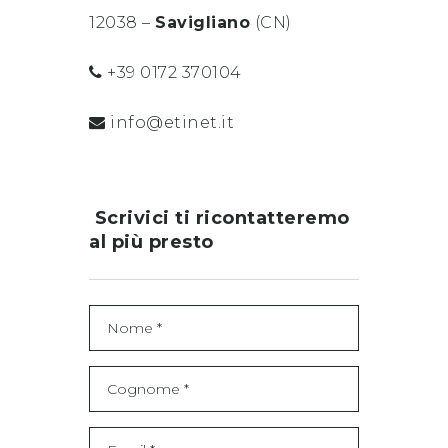
12038 –
Savigliano
(CN)
+39 0172 370104
info@etinet.it
Scrivici ti ricontatteremo
al più presto