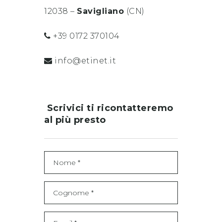
12038 –
Savigliano
(CN)
+39 0172 370104
info@etinet.it
Scrivici ti ricontatteremo
al più presto