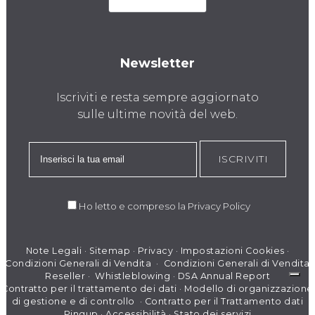
Newsletter
Iscriviti e resta sempre aggiornato
sulle ultime novità del web.
ISCRIVITI
Ho letto e compreso la
Privacy Policy
Note Legali
·
Sitemap
·
Privacy
·
Impostazioni Cookies
·
Condizioni Generali di Vendita
·
Condizioni Generali di Vendita
Reseller
·
Whistleblowing
·
DSA Annual Report
Contratto per il trattamento dei dati
·
Modello di organizzazione
di gestione e di controllo
·
Contratto per il Trattamento dati
Pingup
·
Accessibilità
·
Stato dei servizi