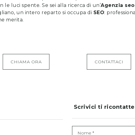
e luci spente. Se sei alla ricerca di un’
Agenzia seo
igliano, un intero reparto si occupa di
SEO
: professiona
che merita.
CHIAMA ORA
CONTATTACI
Scrivici ti ricontatt