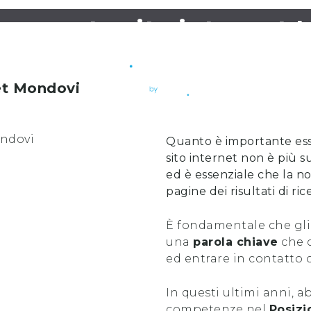
namento sito internet
et
Mondovi
Quanto è importante es
sito internet non è più s
ed è essenziale che la no
pagine dei risultati di ri
È fondamentale che gli
una
parola chiave
che c
ed entrare in contatto 
In questi ultimi anni, 
competenze nel
Posizi