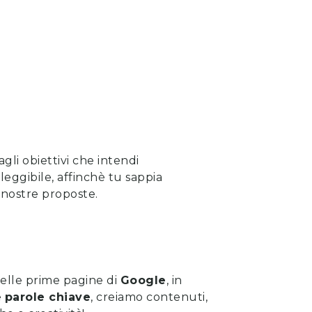
gli obiettivi che intendi
eggibile, affinchè tu sappia
e nostre proposte
.
 nelle prime pagine di
Google
, in
e
parole chiave
, creiamo contenuti,