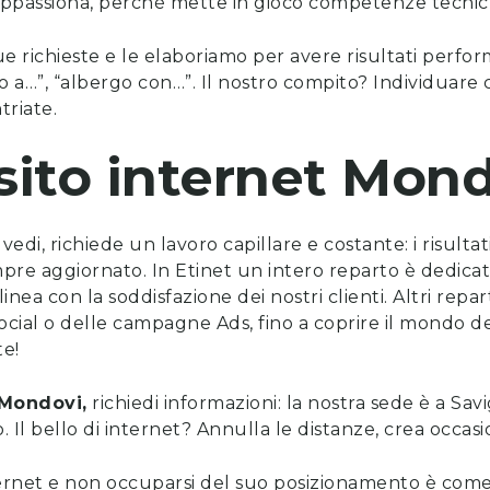
 appassiona, perchè mette in gioco competenze tecnich
ue richieste e le elaboriamo per avere risultati perfo
 a…”, “albergo con…”. Il nostro compito? Individuare c
triate.
sito internet
Mond
vedi, richiede un lavoro capillare e costante: i risulta
mpre aggiornato. In Etinet un intero reparto è dedica
nea con la soddisfazione dei nostri clienti. Altri repa
social o delle campagne Ads, fino a coprire il mondo de
te!
Mondovi
,
richiedi informazioni
: la nostra sede è a Sav
ero. Il bello di internet? Annulla le distanze, crea occasi
ernet e non occuparsi del suo posizionamento è come 