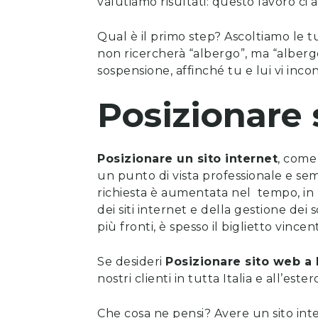
valutiamo risultati: questo lavoro ci
Qual è il primo step? Ascoltiamo le t
non ricercherà “albergo”, ma “albergo
sospensione, affinché tu e lui vi incon
Posizionare 
Posizionare un sito internet
, come 
un punto di vista professionale e se
richiesta è aumentata nel tempo, in li
dei siti internet
e della gestione dei 
più fronti, è spesso il biglietto vincen
Se desideri
Posizionare sito web
a
nostri clienti in tutta Italia e all’est
Che cosa ne pensi? Avere un sito int