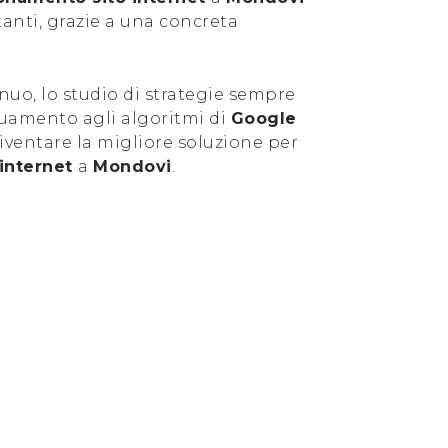
stanti, grazie a una concreta
uo, lo studio di strategie sempre
guamento agli algoritmi di
Google
ventare la migliore soluzione per
 internet
a
Mondovi
.