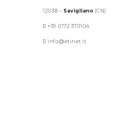
12038 –
Savigliano
(CN)
+39 0172 370104
info@etinet.it