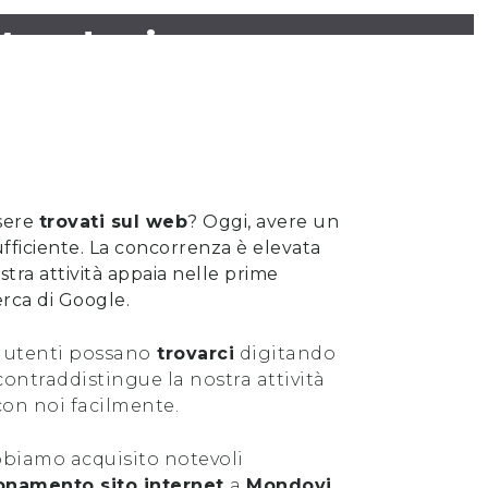
 Mondovi
sere
trovati sul web
? Oggi, avere un
ufficiente. La concorrenza è elevata
stra attività appaia nelle prime
cerca di Google.
 utenti possano
trovarci
digitando
ontraddistingue la nostra attività
con noi facilmente.
abbiamo acquisito notevoli
onamento sito internet
a
Mondovi