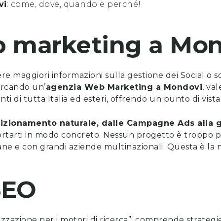
vi
: come, dove, quando e perché!
b marketing
a
Mon
vere maggiori informazioni sulla gestione dei Social o 
cercando un’
a
genzia Web Marketing a
Mondovi
, va
nti di tutta Italia ed esteri, offrendo un punto di vi
posizionamento naturale, dalle Campagne Ads alla g
tarti in modo concreto. Nessun progetto è troppo p
ne e con grandi aziende multinazionali. Questa è la n
SEO
izzazione per i motori di ricerca”; comprende strategie