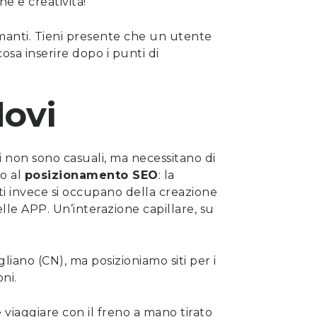
e e creatività!
rmanti. Tieni presente che un utente
osa inserire dopo i punti di
ovi
ti non sono casuali, ma necessitano di
to al
posizionamento SEO
: la
rti invece si occupano della
creazione
lle APP. Un’interazione capillare, su
igliano (CN), ma posizioniamo siti per i
oni.
viaggiare con il freno a mano tirato