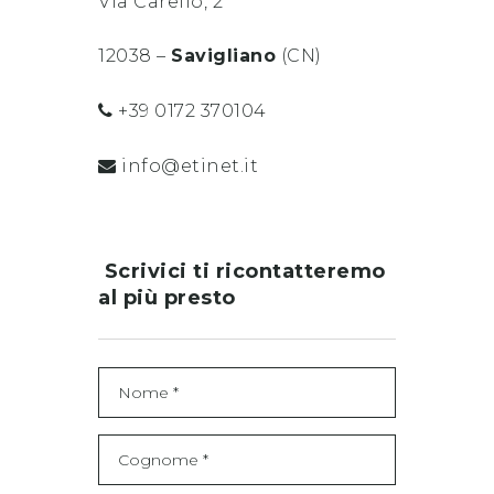
Via Carello, 2
12038 –
Savigliano
(CN)
+39 0172 370104
info@etinet.it
Scrivici ti ricontatteremo
al più presto