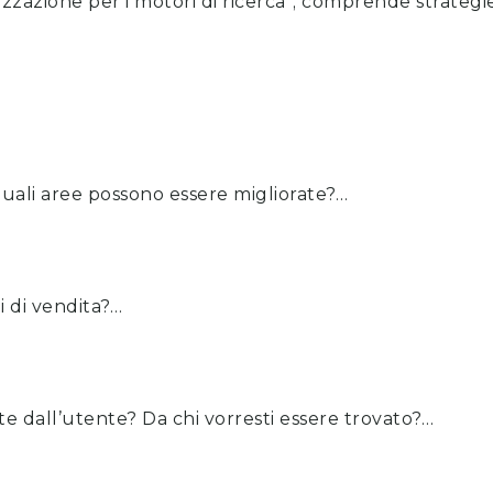
izzazione per i motori di ricerca”; comprende strategie
quali aree possono essere migliorate?…
i di vendita?…
ate dall’utente? Da chi vorresti essere trovato?…