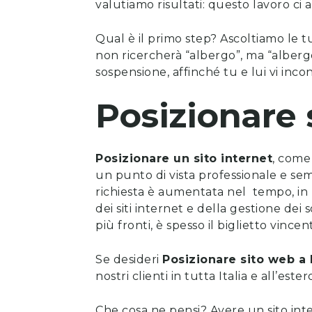
valutiamo risultati: questo lavoro ci
Qual è il primo step? Ascoltiamo le t
non ricercherà “albergo”, ma “albergo
sospensione, affinché tu e lui vi incon
Posizionare 
Posizionare un sito internet
, come 
un punto di vista professionale e se
richiesta è aumentata nel tempo, in li
dei siti internet
e della gestione dei 
più fronti, è spesso il biglietto vincen
Se desideri
Posizionare sito web
a
nostri clienti in tutta Italia e all’est
Che cosa ne pensi? Avere un sito int