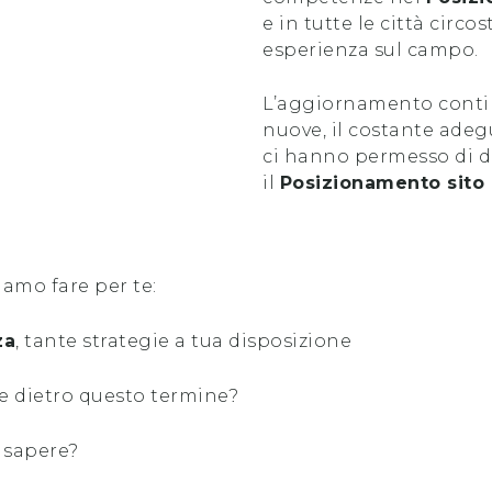
e in tutte le città circo
esperienza sul campo.
L’aggiornamento contin
nuove, il costante ade
ci hanno permesso di di
il
Posizionamento sito
iamo fare per te:
za
, tante strategie a tua disposizione
e dietro questo termine?
 sapere?