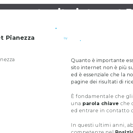
namento sito internet 
et
Pianezza
Quanto è importante es
sito internet non è più s
ed è essenziale che la no
pagine dei risultati di ri
È fondamentale che gli
una
parola chiave
che c
ed entrare in contatto 
In questi ultimi anni, 
competenze nel
Posizi