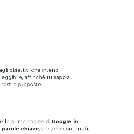
gli obiettivi che intendi
eggibile, affinchè tu sappia
e nostre proposte
.
 nelle prime pagine di
Google
, in
e
parole chiave
, creiamo contenuti,