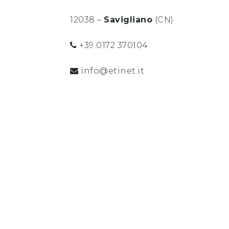
12038 –
Savigliano
(CN)
+39 0172 370104
info@etinet.it