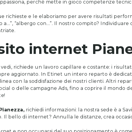
 appassiona, perchè mette in gioco competenze tecnich
ue richieste e le elaboriamo per avere risultati perfo
 a…”, “albergo con…”. Il nostro compito? Individuare c
triate.
sito internet
Pian
vedi, richiede un lavoro capillare e costante: i risulta
mpre aggiornato. In Etinet un intero reparto è dedica
nea con la soddisfazione dei nostri clienti. Altri repa
social o delle campagne Ads, fino a coprire il mondo de
te!
Pianezza
,
richiedi informazioni
: la nostra sede è a Sav
ero. Il bello di internet? Annulla le distanze, crea occasi
ernet e non occuparsi del suo posizionamento è come 