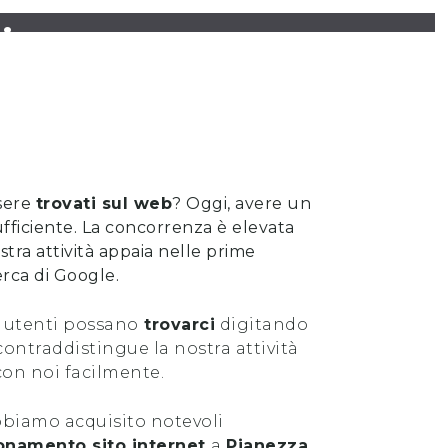
Pianezza
sere
trovati sul web
? Oggi, avere un
ufficiente. La concorrenza è elevata
stra attività appaia nelle prime
cerca di Google.
 utenti possano
trovarci
digitando
ontraddistingue la nostra attività
con noi facilmente.
abbiamo acquisito notevoli
onamento sito internet
a
Pianezza