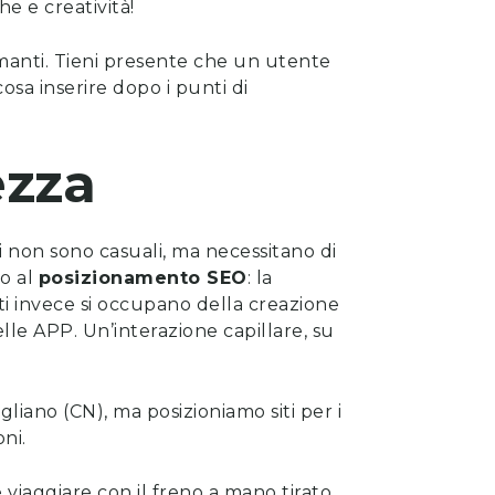
e e creatività!
rmanti. Tieni presente che un utente
osa inserire dopo i punti di
ezza
ti non sono casuali, ma necessitano di
to al
posizionamento SEO
: la
rti invece si occupano della
creazione
lle APP. Un’interazione capillare, su
igliano (CN), ma posizioniamo siti per i
oni.
viaggiare con il freno a mano tirato