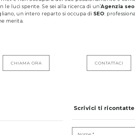
e luci spente. Se sei alla ricerca di un’
Agenzia seo
igliano, un intero reparto si occupa di
SEO
: professiona
che merita.
CHIAMA ORA
CONTATTACI
Scrivici ti ricontatt