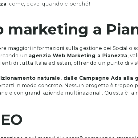
zza
: come, dove, quando e perché!
b marketing
a
Pia
vere maggiori informazioni sulla gestione dei Social o 
cercando un’
a
genzia Web Marketing a
Pianezza
, va
ienti di tutta Italia ed esteri, offrendo un punto di v
posizionamento naturale, dalle Campagne Ads alla g
tarti in modo concreto. Nessun progetto è troppo p
ne e con grandi aziende multinazionali. Questa è la n
SEO