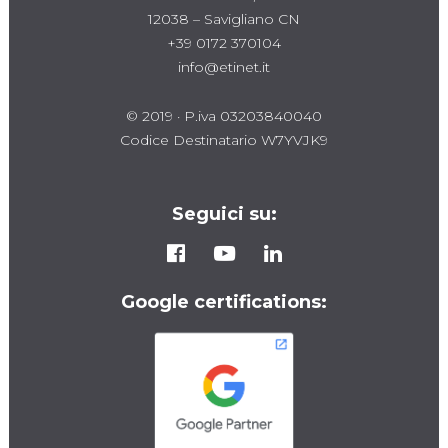
12038 – Savigliano CN
+39 0172 370104
info@etinet.it
© 2019 · P.iva 03203840040
Codice Destinatario W7YVJK9
Seguici su:
Google certifications: