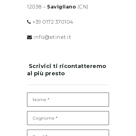
12038 –
Savigliano
(CN)
+39 0172 370104
info@etinet.it
Scrivici ti ricontatteremo
al più presto