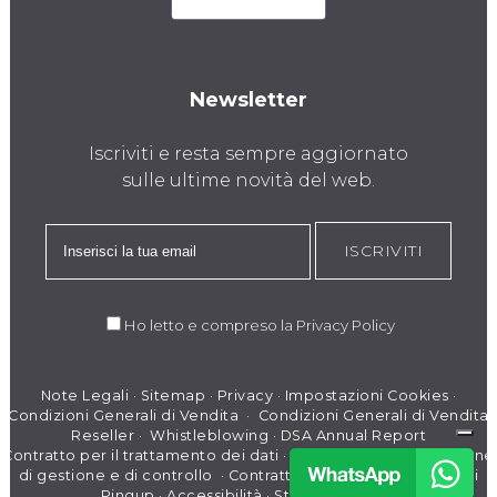
Newsletter
Iscriviti e resta sempre aggiornato
sulle ultime novità del web.
ISCRIVITI
Ho letto e compreso la
Privacy Policy
Note Legali
·
Sitemap
·
Privacy
·
Impostazioni Cookies
·
Condizioni Generali di Vendita
·
Condizioni Generali di Vendita
Reseller
·
Whistleblowing
·
DSA Annual Report
Contratto per il trattamento dei dati
·
Modello di organizzazione
di gestione e di controllo
·
Contratto per il Trattamento dati
Pingup
·
Accessibilità
·
Stato dei servizi