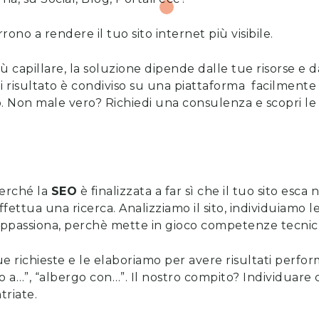
rono a rendere il tuo sito internet più visibile.
ù capillare, la soluzione dipende dalle tue risorse e da
 risultato è condiviso su una piattaforma facilmente l
o. Non male vero?
Richiedi una consulenza
e
scopri l
erché la
SEO
è finalizzata a far sì che il tuo sito esca
ttua una ricerca. Analizziamo il sito, individuiamo l
 appassiona, perchè mette in gioco competenze tecnich
ue richieste e le elaboriamo per avere risultati perfo
 a…”, “albergo con…”. Il nostro compito? Individuare c
triate.