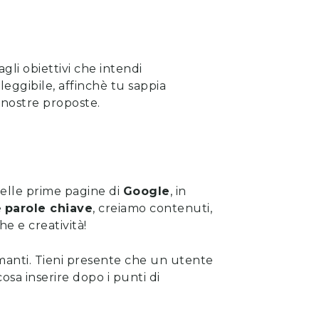
gli obiettivi che intendi
eggibile, affinchè tu sappia
e nostre proposte
.
 nelle prime pagine di
Google
, in
e
parole chiave
, creiamo contenuti,
e e creatività!
rmanti. Tieni presente che un utente
osa inserire dopo i punti di