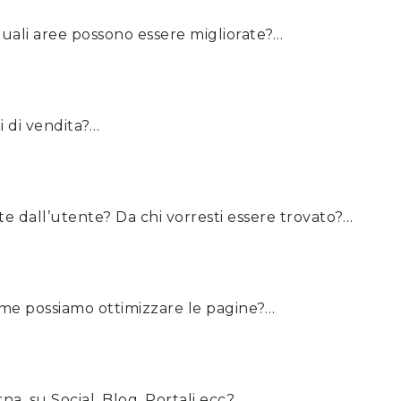
quali aree possono essere migliorate?…
i di vendita?…
ate dall’utente? Da chi vorresti essere trovato?…
me possiamo ottimizzare le pagine?…
a, su Social, Blog, Portali ecc?