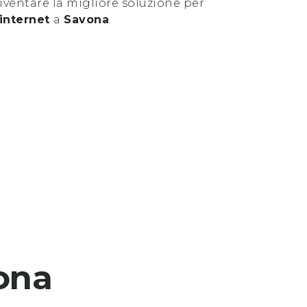
ventare la migliore soluzione per
 internet
a
Savona
.
ona