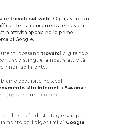
sere
trovati sul web
? Oggi, avere un
ufficiente. La concorrenza è elevata
stra attività appaia nelle prime
cerca di Google.
 utenti possano
trovarci
digitando
ontraddistingue la nostra attività
con noi facilmente.
abbiamo acquisito notevoli
onamento sito internet
a
Savona
e
anti, grazie a una concreta
uo, lo studio di strategie sempre
guamento agli algoritmi di
Google