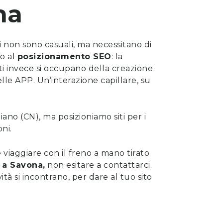
na
ti non sono casuali, ma necessitano di
to al
posizionamento SEO
: la
rti invece si occupano della
creazione
lle APP. Un’interazione capillare, su
liano (CN), ma posizioniamo siti per i
oni.
viaggiare con il freno a mano tirato
a
Savona
,
non esitare a
contattarci
.
vità si incontrano, per dare al tuo sito