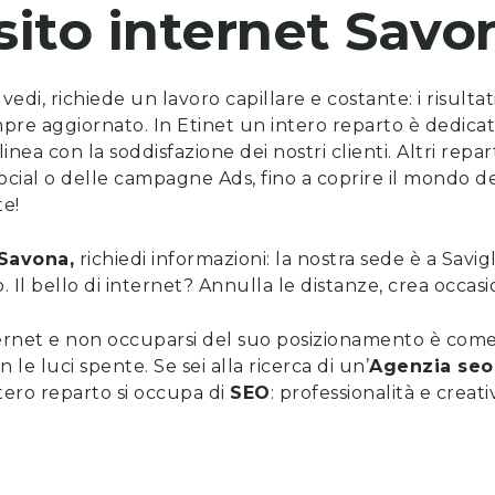
sito internet
Savo
vedi, richiede un lavoro capillare e costante: i risulta
mpre aggiornato. In Etinet un intero reparto è dedica
nea con la soddisfazione dei nostri clienti. Altri repa
social o delle campagne Ads, fino a coprire il mondo de
te!
Savona
,
richiedi informazioni
: la nostra sede è a Savig
ero. Il bello di internet? Annulla le distanze, crea occasi
ernet e non occuparsi del suo posizionamento è come 
e luci spente. Se sei alla ricerca di un’
Agenzia seo
ntero reparto si occupa di
SEO
: professionalità e creati