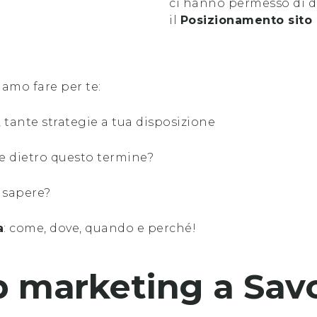
ci hanno permesso di di
il
Posizionamento sito
iamo fare per te:
, tante strategie a tua disposizione
e dietro questo termine?
 sapere?
a
: come, dove, quando e perché!
b marketing
a
Sav