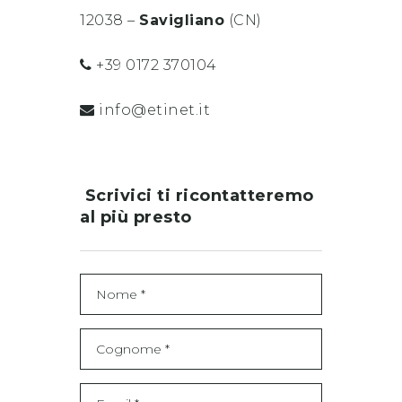
12038 –
Savigliano
(CN)
+39 0172 370104
info@etinet.it
Scrivici ti ricontatteremo
al più presto