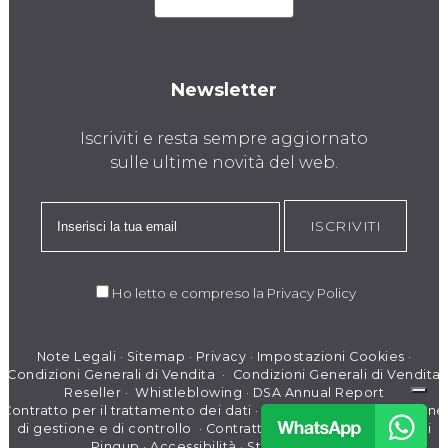
Newsletter
Iscriviti e resta sempre aggiornato
sulle ultime novità del web.
ISCRIVITI
Ho letto e compreso la
Privacy Policy
Note Legali
·
Sitemap
·
Privacy
·
Impostazioni Cookies
·
Condizioni Generali di Vendita
·
Condizioni Generali di Vendita
Reseller
·
Whistleblowing
·
DSA Annual Report
Contratto per il trattamento dei dati
·
Modello di organizzazione
di gestione e di controllo
·
Contratto per il Trattamento dati
Pingup
·
Accessibilità
·
Stato dei servizi